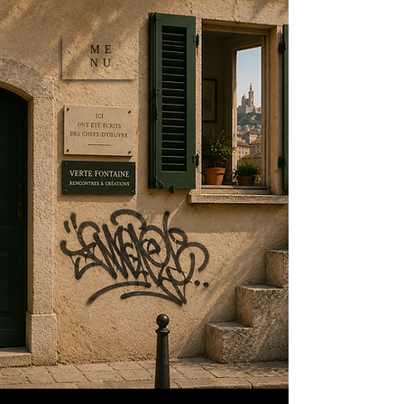
ME
NU