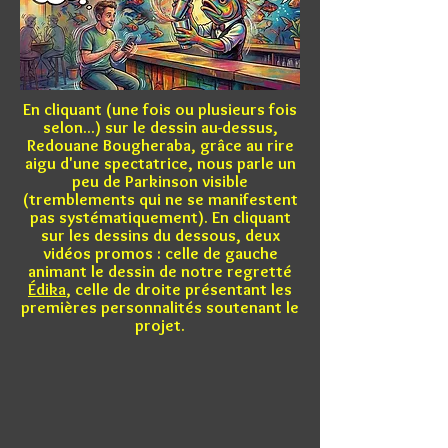
En cliquant (une fois ou plusieurs fois
selon...) sur le dessin au-dessus,
Redouane Bougheraba, grâce au rire
aigu d'une spectatrice, nous parle un
peu de Parkinson visible
(tremblements qui ne se manifestent
pas systématiquement). En cliquant
sur les dessins du dessous, deux
vidéos promos : celle de gauche
animant le dessin de notre regretté
Édika
, celle de droite présentant les
premières personnalités soutenant le
projet.