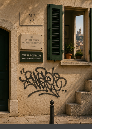
ME
NU