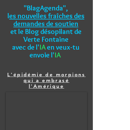
"BlagAgenda",
l
es nouvelles fraîches des
demandes de soutien
et le Blog désopilant de
Verte Fontaine
avec de l'
IA
en veux-tu
envoie l'
IA
L'épidémie de morpions
qui a embrasé
l'Amérique