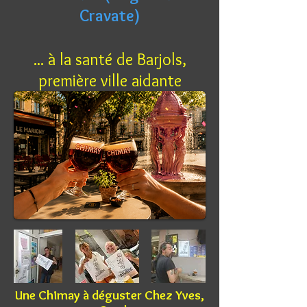
Cravate)
... à la santé de Barjols,
première ville aidante
Une Chimay à déguster Chez Yves,