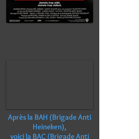
Après la BAH (Brigade Anti
Heineken),
voici la BAC (Brigade Anti