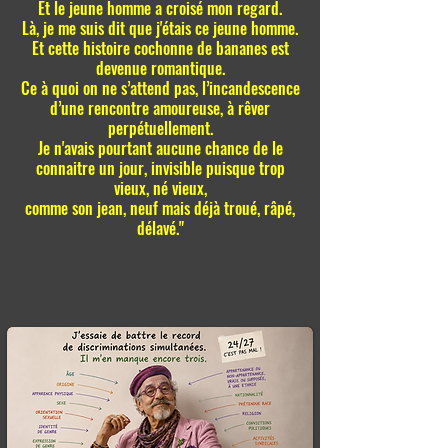
Et le jeune homme a croisé mon regard.
Là, je me suis dit que j'étais ce jeune homme.
Et cette histoire cochonne de bananes est
devenue romantique.
Ce à quoi on ne s’attend pas, l’incandescence
d’une rencontre amoureuse, à rêver
perpétuellement.
​Je n'avais pourtant aucune chance de le
connaitre un jour, invisible puisque trop
vieux, né vieux,
comme son jean, neuf mais déjà troué, râpé,
délavé."