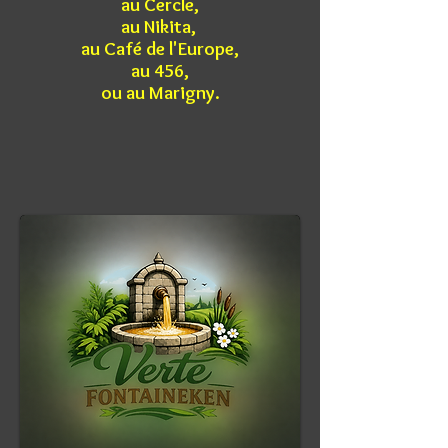
au Cercle,
au Nikita,
au Café de l'Europe,
au 456,
ou au Marigny.