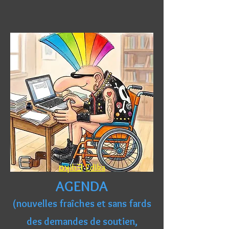
ɒʞibƎ
Edika
AGENDA
(nouvelles fraîches et sans fards
des demandes de soutien,