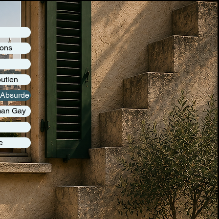
Dons
outien
l'Absurde
man Gay
e