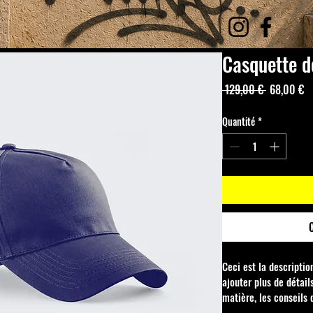
Casquette d
Prix
Pr
 129,00 € 
68,00 €
original
pr
Quantité
*
Ceci est la description
ajouter plus de détails 
matière, les conseils 
nettoyage.