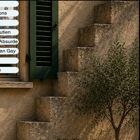
ons
utien
l'Absurde
an Gay
e