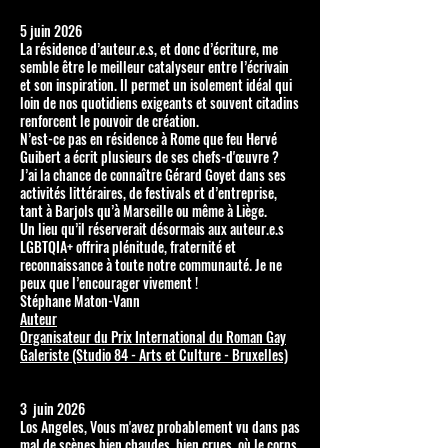
5 juin 2026
La résidence d’auteur.e.s, et donc d’écriture, me
semble être le meilleur catalyseur entre l’écrivain
et son inspiration. Il permet un isolement idéal qui
loin de nos quotidiens exigeants et souvent citadins
renforcent le pouvoir de création.
N’est-ce pas en résidence à Rome que feu Hervé
Guibert a écrit plusieurs de ses chefs-d'œuvre ?
J’ai la chance de connaître Gérard Goyet dans ses
activités littéraires, de festivals et d’entreprise,
tant à Barjols qu’à Marseille ou même à Liège.
Un lieu qu’il réserverait désormais aux auteur.e.s
LGBTQIA+ offrira plénitude, fraternité et
reconnaissance à toute notre communauté. Je ne
peux que l’encourager vivement !
Stéphane Maton-Vann
Auteur
Organisateur du Prix International du Roman Gay
Galeriste (Studio 84 - Arts et Culture - Bruxelles)
3 juin 2026
Los Angeles, Vous m'avez probablement vu dans pas
mal de scènes bien chaudes, bien crues, où le corps