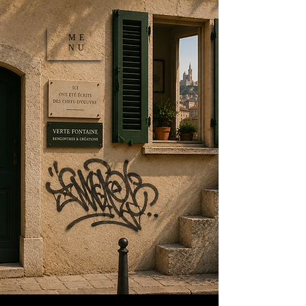
ME
NU