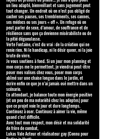
un lieu adapté, bienveillant et sans jugement peut
tout changer. Un endroit où on n’est pas obligé de
cacher ses pauses, ses tremblements, ses cannes,
ses médocs ou ses jours « off ». Un refuge où on
peut parler de sexe, d’amour, de souffrance et de
résilience sans que ça devienne misérabiliste ou de
la pitié dégueulasse.
Verte Fontaine, c’est du vrai : de la création qui ne
renie rien. Ni le handicap, ni le désir queer, ni la joie
brute de vivre.
Je vous soutiens à fond. Si un jour mon planning et
mon corps me le permettent, je viendrai peut-être
poser mes valises chez vous, poser mon corps
abîmé sur une chaise longue dans le jardin, et
écrire enfin ce que je n’ai jamais osé mettre dans un
scénario.
En attendant, je balance toute mon énergie positive
(et un peu de ma notoriété chez les adeptes) pour
que ce projet voie le jour et dure longtemps.
Continuez à oser. Continuez à aimer la vie, même
quand c’est difficile.
Avec tout mon respect, mon désir et ma solidarité
de frère de combat,
Lukas Vale Acteur et réalisateur gay (Connu pour