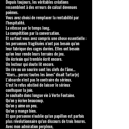
Depuis toujours, les véritables créations
ressemblent à des erreurs de calcul devenues
poèmes.
Vous avez choisi de remplacer la rentabilité par
l'hospitalité.
La vitesse par le temps long.
La compétition par la conversation.
Et surtout vous avez compris une chose essentielle :
les personnes fragilisées n'ont pas besoin qu'on
leur fabrique des cages dorées. Elles ont besoin
qu'on leur rende leurs terrains de jeu.
Un écrivain qui tremble écrit encore.
Un lecteur qui doute lit encore.
Un rire ou un sourire sont les clefs de l'âme...
"Alors... percez toutes les âmes" disait Tartar(e)
L'absurde n'est pas le contraire du sérieux.
C'est le refus obstiné de laisser le sérieux
confisquer la joie.
Je souhaite donc longue vie à Verte Fontaine.
Qu'on y écrive beaucoup.
Qu'on y aime un peu.
Qu'on y mange bien.
Et que personne n'oublie qu'un papillon est parfois
plus révolutionnaire qu'un discours de trois heures.
Avec mon admiration perplexe,