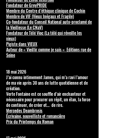
Fondateur de GreyPRIDE
Membre du Centre d’éthique clinique de Cochin
Membre de VIF (Vieux Inégaux et Fragile)
Co-fondateur du Conseil National auto-proclamé de
la Vieillesse (Le CNaV)
Fondateur de Télé Vioc (La télé qui réveille les
vieux)
Pigiste dans VIEUX
Auteur de « Vieillir comme je suis « Editions rue de
Seine
18 mai 2026
J’ai connu intimement James, qui m’a ravi l’amour
de ma vie après 30 ans de lutte quotidienne et de
création.
Verte Fontaine est ce souffle d’air enchanteur et
nécessaire pour procurer un répit, un élan, la force
de continuer, de créer et... de rire.
Mercedes Deambrosis
Écrivaine, nouvelliste et romancière
Prix du Printemps du Roman