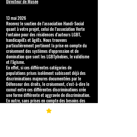
Directeur de Musée
13 mai 2026
Recevez le soutien de l'association Handi-Social
quant à votre projet, celui de l'association Verte
Fontaine pour des résidences d'auteurs LGBT,
handicapéEs et âgéEs. Nous trouvons
particulièrement pertinent la prise en compte du
croisement des systèmes d'oppression et de
domination que sont les LGBTphobies, le validisme
et l'âgisme.
En effet, si ces différentes catégories de
populations prises isolément subissent déjà des
discriminations majeures documentées par le
Défenseur des droits, le croisement, c'est-à-dire le
cumul entre ces différentes discriminations crée
une forme différente et aggravée de discrimination.
En outre, sans prises en compte des besoins des
personnes en lien avec les situations de handicap
créées par des environnements inadaptés, on peut
parler d'entrave à participation. D'où l'importance
de proposer des lieux accessibles et adaptés avec
tout l'accompagnement humain et technique
nécessaire.