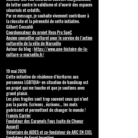
de lutter contre le validisme et d’ouvrir des espaces
sécurisés et créatifs.
Par ce message, je souhaite vivement contribuer à
la réussite et la pérennité de cette initiative.
Gilbert Ceccaldi
Coordonnateur du projet Rezo Pro SpeC
Ancien conseiller culturel pour le service de l’action
culturelle de la ville de Marseille
Auteur du blog :
https://www.une-histoire-de-la-
culture-a-marseille.fr/
19 mai 2026
Cette initiative de résidence d’écritures aux
personnes LGBTQIA+ en situation de handicap est
un projet qui me touche et que je soutiens avec
grand plaisir.
Les plus fragiles sont trop souvent ceux qui n’ont
pas la parole. Ecrivons , écrivons… les mots
guérissent et permettent de changer le monde !
Francis Carrier
Fondateur des Caramels Fous (suite de Choeur
Accord)
Volontaire de AIDES et co-fondateur de ARC EN CIEL
Fondateur de Envol Insertion