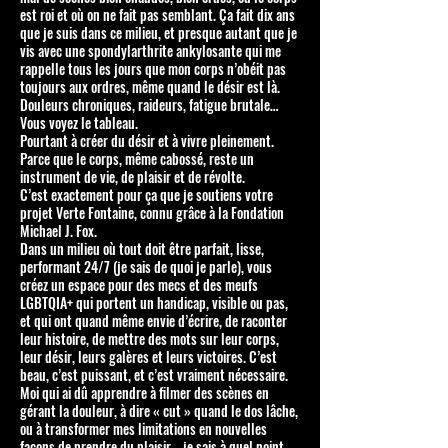
est roi et où on ne fait pas semblant. Ça fait dix ans
que je suis dans ce milieu, et presque autant que je
vis avec une spondylarthrite ankylosante qui me
rappelle tous les jours que mon corps n’obéit pas
toujours aux ordres, même quand le désir est là.
Douleurs chroniques, raideurs, fatigue brutale…
Vous voyez le tableau.
Pourtant à créer du désir et à vivre pleinement.
Parce que le corps, même cabossé, reste un
instrument de vie, de plaisir et de révolte.
C’est exactement pour ça que je soutiens votre
projet Verte Fontaine, connu grâce à la Fondation
Michael J. Fox.
Dans un milieu où tout doit être parfait, lisse,
performant 24/7 (je sais de quoi je parle), vous
créez un espace pour des mecs et des meufs
LGBTQIA+ qui portent un handicap, visible ou pas,
et qui ont quand même envie d’écrire, de raconter
leur histoire, de mettre des mots sur leur corps,
leur désir, leurs galères et leurs victoires. C’est
beau, c’est puissant, et c’est vraiment nécessaire.
Moi qui ai dû apprendre à filmer des scènes en
gérant la douleur, à dire « cut » quand le dos lâche,
ou à transformer mes limitations en nouvelles
façons de prendre du plaisir… je sais à quel point