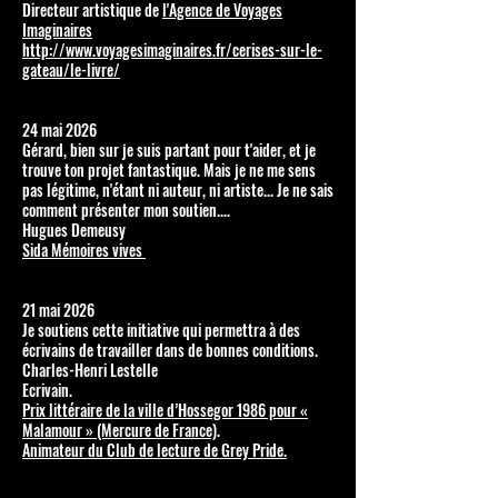
Directeur artistique de
l'Agence de Voyages
Imaginaires
http://www.voyagesimaginaires.fr/cerises-sur-le-
gateau/le-livre/
24 mai 2026​
Gérard, bien sur je suis partant pour t'aider, et je
trouve ton projet fantastique. Mais je ne me sens
pas légitime, n'étant ni auteur, ni artiste... Je ne sais
comment présenter mon soutien....
Hugues Demeusy
Sida Mémoires vives
21 mai 2026
Je soutiens cette initiative qui permettra à des
écrivains de travailler dans de bonnes conditions.
Charles-Henri Lestelle
Ecrivain.
Prix littéraire de la ville d’Hossegor 1986 pour «
Malamour » (Mercure de France)
.
Animateur du Club de lecture de Grey Pride.