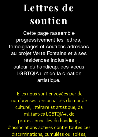
Lettres de
soutien
Cette page rassemble
progressivement les lettres,
témoignages et soutiens adressés
au projet Verte Fontaine et à ses
résidences inclusives
autour du handicap, des vécus
LGBTQIA+ et de la création
artistique.
Elles nous sont envoyées par de
nombreuses personnalités du monde
culturel, littéraire et artistique, de
militant·es LGBTQIA+, de
professionnel·les du handicap,
d’associations actives contre toutes ces
discriminations, cumulées ou isolées,