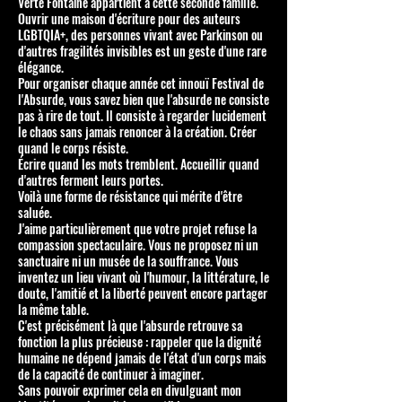
Verte Fontaine appartient à cette seconde famille.
Ouvrir une maison d'écriture pour des auteurs
LGBTQIA+, des personnes vivant avec Parkinson ou
d'autres fragilités invisibles est un geste d'une rare
élégance.
Pour organiser chaque année cet innouï Festival de
l'Absurde, vous savez bien que l'absurde ne consiste
pas à rire de tout. Il consiste à regarder lucidement
le chaos sans jamais renoncer à la création. Créer
quand le corps résiste.
Écrire quand les mots tremblent. Accueillir quand
d'autres ferment leurs portes.
Voilà une forme de résistance qui mérite d'être
saluée.
J'aime particulièrement que votre projet refuse la
compassion spectaculaire. Vous ne proposez ni un
sanctuaire ni un musée de la souffrance. Vous
inventez un lieu vivant où l'humour, la littérature, le
doute, l'amitié et la liberté peuvent encore partager
la même table.
C'est précisément là que l'absurde retrouve sa
fonction la plus précieuse : rappeler que la dignité
humaine ne dépend jamais de l'état d'un corps mais
de la capacité de continuer à imaginer.
Sans pouvoir exprimer cela en divulguant mon