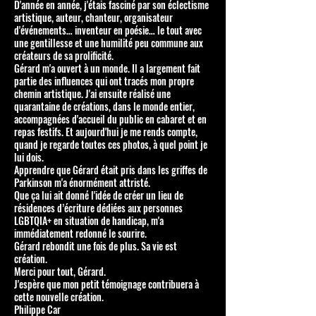
D'année en année, j'étais fasciné par son éclectisme
artistique, auteur, chanteur, organisateur
d'événements… inventeur en poésie… le tout avec
une gentillesse et une humilité peu commune aux
créateurs de sa prolificité.
Gérard m'a ouvert à un monde. Il a largement fait
partie des influences qui ont tracés mon propre
chemin artistique. J'ai ensuite réalisé une
quarantaine de créations, dans le monde entier,
accompagnées d'accueil du public en cabaret et en
repas festifs. Et aujourd'hui je me rends compte,
quand je regarde toutes ces photos, à quel point je
lui dois.
Apprendre que Gérard était pris dans les griffes de
Parkinson m'a énormément attristé.
Que ça lui ait donné l'idée de créer un lieu de
résidences d’écriture dédiées aux personnes
LGBTQIA+ en situation de handicap, m'a
immédiatement redonné le sourire.
Gérard rebondit une fois de plus. Sa vie est
création.
Merci pour tout, Gérard.
J'espère que mon petit témoignage contribuera à
cette nouvelle création.
Philippe Car