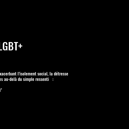
 LGBT+
xacerbant l’isolement social, la détresse
ées au-delà du simple ressenti :
n"