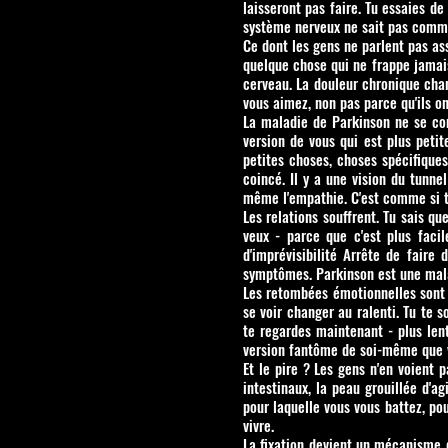
laisseront pas faire. Tu essaies d
système nerveux ne sait pas comme
Ce dont les gens ne parlent pas ass
quelque chose qui ne frappe jamais.
cerveau. La douleur chronique cha
vous aimez, non pas parce qu'ils on
La maladie de Parkinson ne se cont
version de vous qui est plus petit
petites choses, choses spécifiques
coincé. Il y a une vision du tunne
même l'empathie. C'est comme si ta
Les relations souffrent. Tu sais qu
veux - parce que c'est plus facil
d'imprévisibilité Arrête de faire
symptômes. Parkinson est une mala
Les retombées émotionnelles sont b
se voir changer au ralenti. Tu te 
te regardes maintenant - plus lent
version fantôme de soi-même que v
Et le pire ? Les gens n'en voient 
intestinaux, la peau grouillée d'a
pour laquelle vous vous battez, po
vivre.
La fixation devient un mécanisme d