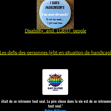
Disability_and_LGBTQ_people
Les-defis-des-personnes-lgbt-en-situation-de-handicap
 était de se retrouver tout seul. La pire chose dans la vie est de se retrouve
tout seul."
Robin Williams