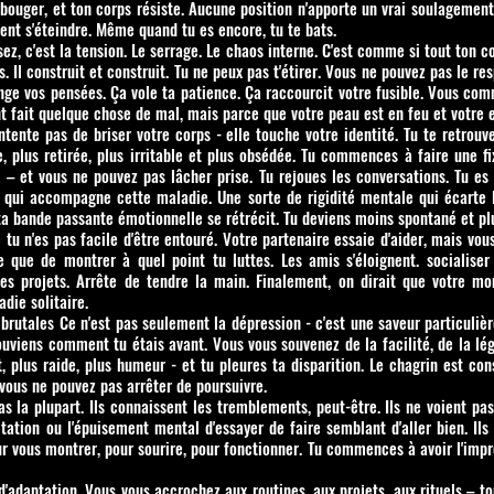
e bouger, et ton corps résiste. Aucune position n'apporte un vrai soulagement
nt s'éteindre. Même quand tu es encore, tu te bats.
ez, c'est la tension. Le serrage. Le chaos interne. C'est comme si tout ton c
 Il construit et construit. Tu ne peux pas t'étirer. Vous ne pouvez pas le res
nge vos pensées. Ça vole ta patience. Ça raccourcit votre fusible. Vous co
t fait quelque chose de mal, mais parce que votre peau est en feu et votre e
ente pas de briser votre corps - elle touche votre identité. Tu te retrouve
e, plus retirée, plus irritable et plus obsédée. Tu commences à faire une f
 – et vous ne pouvez pas lâcher prise. Tu rejoues les conversations. Tu es 
l qui accompagne cette maladie. Une sorte de rigidité mentale qui écarte l
 bande passante émotionnelle se rétrécit. Tu deviens moins spontané et plu
e tu n'es pas facile d'être entouré. Votre partenaire essaie d'aider, mais vo
e que de montrer à quel point tu luttes. Les amis s'éloignent. socialiser 
 des projets. Arrête de tendre la main. Finalement, on dirait que votre mo
die solitaire.
rutales Ce n'est pas seulement la dépression - c'est une saveur particulièr
souviens comment tu étais avant. Vous vous souvenez de la facilité, de la l
, plus raide, plus humeur - et tu pleures ta disparition. Le chagrin est co
ous ne pouvez pas arrêter de poursuivre.
pas la plupart. Ils connaissent les tremblements, peut-être. Ils ne voient pa
gitation ou l'épuisement mental d'essayer de faire semblant d'aller bien. Ils
ur vous montrer, pour sourire, pour fonctionner. Tu commences à avoir l'impre
'adaptation. Vous vous accrochez aux routines, aux projets, aux rituels – t