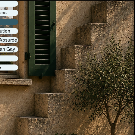
ons
utien
l'Absurde
an Gay
e