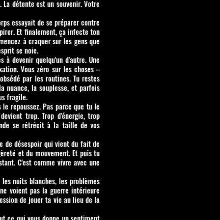
. La détente est un souvenir. Votre
orps essayait de se préparer contre
pirer. Et finalement, ça infecte ton
mmencez à craquer sur les gens que
sprit se noie.
s à devenir quelqu'un d'autre. Une
ixation. Vous zéro sur les choses –
obsédé par les routines. Tu restes
a nuance, la souplesse, et parfois
s fragile.
us le repoussez. Pas parce que tu le
devient trop. Trop d'énergie, trop
nde se rétrécit à la taille de vos
e de désespoir qui vient du fait de
égèreté et du mouvement. Et puis tu
nstant. C'est comme vivre avec une
s les nuits blanches, les problèmes
 ne voient pas la guerre intérieure
ssion de jouer ta vie au lieu de la
out ce qui vous donne un sentiment