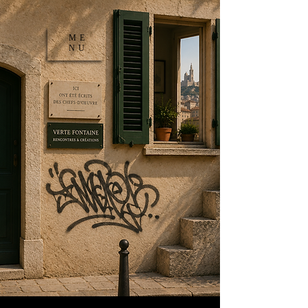
ME
NU