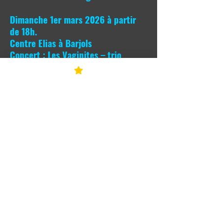
Dimanche 1er mars 2026 à partir
de 18h.
Centre Elias à Barjols
Concert : Les Vaginites – trio
électro, punk, prolo
Les Vaginites est un groupe de punk rock féministe
composé de Corinne Masiero, Audrey Chamot et
Stéphanie Chamot, créé en 2020. Ce trio dénonce les
violences sexistes, sexuelles et l’inceste. Le spectacle
est cru, sans concession.
TV5 Monde
Samedi 7 mars à 13h30 et à 18h30
VIDE à REMPLIR présente
13h30>17h : GrAtiFeRiA dans la cour
-
de la salle du Castellas à Barjols!!
(Un vide grenier mais version