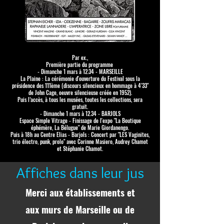
Par ex.,
Première partie du programme
- Dimanche 1 mars à 12.34 - MARSEILLE
La Plaine : La cérémonie d'ouverture du Festival sous la
présidence des 111ème (discours silencieux en hommage à 4'33"
de John Cage, oeuvre silencieuse créée en 1952).
Puis l’accès, à tous les musées, toutes les collections, sera
gratuit.
- Dimanche 1 mars à 12.34 - BARJOLS
Espace Simple Vitrage - Finissage de l'expo "La Boutique
éphémère, La Bélugue" de Marie Giordanengo.
Puis à 18h au Centre Elias - Barjols : Concert par "LES Vaginites,
trio électro, punk, prolo" avec Corinne Masiero, Audrey Chamot
et Stéphanie Chamot.
Affiches dans leur jus
Merci aux établissements et
aux murs de Marseille ou de