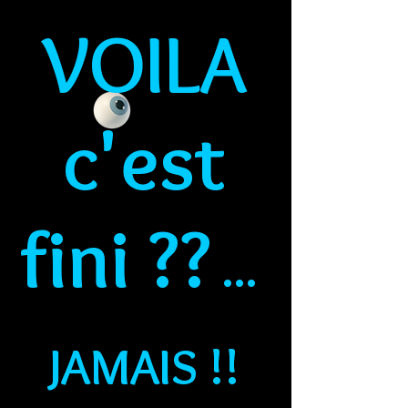
VOILA
c'est
fini ??
...
JAMAIS !!