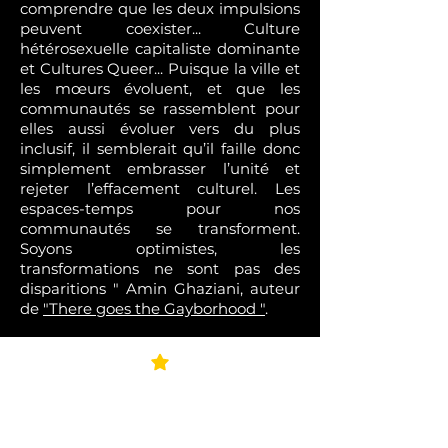
comprendre que les deux impulsions
peuvent coexister... Culture
hétérosexuelle capitaliste dominante
et Cultures Queer... Puisque la ville et
les mœurs évoluent, et que les
communautés se rassemblent pour
elles aussi évoluer vers du plus
inclusif, il semblerait qu’il faille donc
simplement embrasser l’unité et
rejeter l’effacement culturel. Les
espaces-temps pour nos
communautés se transforment.
Soyons optimistes, les
transformations ne sont pas des
disparitions " Amin Ghaziani, auteur
de
"
There goes the Gayborhood "
.
"L'homosexualité n'est pas une
thématique en soi, mais une donnée
qui concerne tout le monde, hétéros
compris". Toute ma vie, j'ai fait l'effort
de transposer mes personnages, il
serait temps que les hétéros en