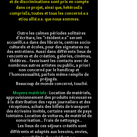
et de discriminations
sont pris en compte
dans ce projet,
ainsi que,
hétérosEs
comprisEs, toutes et tous les concerné.e.s
et/ou allié.e.s. que nous sommes.
Outre les calmes périodes solitaires
d'écriture, les "résident.e.s" seront
accueilli.e.s dans des librairie, centres socio-
culturels et écoles, pour des signatures ou
des entretiens. Aussi dans différents lieux de
rencontres et de création, galeries, cinémas,
théâtres... favorisant les contacts avec de
nombreux autres artistes ou public, a priori
non concerné par le handicap et
l'homosexualité, parfois même remplis de
préjugés.
Beaucoup de monde concerné, touché.
Moyens matériels
: Location de matériels,
approvisionnement des produits nécessaires
à la distribution des repas journaliers et des
réceptions, achats des billets de transport
des écrivains invités, certains venant de pays
lointains. Location de voitures, de matériel de
sonorisation... Frais de nettoyage...
Les lieux de ces séjours créatifs sont
différents et adaptés aux besoins, envies,