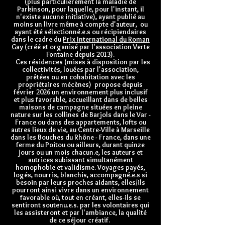
(plus particulièrement la maladie de
Parkinson, pour laquelle, pour l'instant, il
n'existe aucune initiative), ayant publié au
moins un livre même à compte d'auteur, ou
ayant été sélectionné.e.s ou récipiendaires
dans le cadre du
Prix International du Roman
Gay
(créé et organisé par l'association Verte
Fontaine depuis 2013).
Ces résidences (mises à disposition par les
collectivités, louées par l'association,
prêtées ou en cohabitation avec les
propriétaires mécènes) propose depuis
février 2026 un environnement plus inclusif
et plus favorable, accueillant dans de belles
maisons de campagne situées en pleine
nature sur les collines de Barjols dans le Var -
France ou dans des appartements, lofts ou
autres lieux de vie, au Centre-Ville à Marseille
dans les Bouches du Rhône - France, dans une
ferme du Poitou ou ailleurs, durant quinze
jours ou un mois chacun.e, les auteurs et
autrices subissant simultanément
homophobie et validisme. Voyages payés,
logés, nourris, blanchis, accompagné.e.s si
besoin par leurs proches aidants, elles/ils
pourront ainsi vivre dans un environnement
favorable où, tout en créant, elles-ils se
sentiront soutenu.e.s. par les volontaires qui
les assisteront et par l'ambiance, la qualité
de ce séjour créatif.