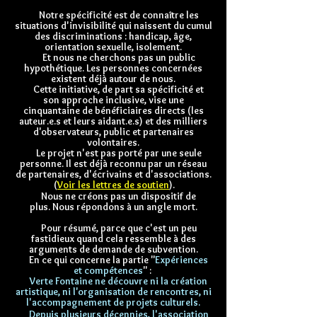
Notre spécificité est de connaître les
situations d'invisibilité qui naissent du cumul
des discriminations : handicap, âge,
orientation sexuelle, isolement.
Et nous ne cherchons pas un public
hypothétique. Les personnes concernées
existent déjà autour de nous.
Cette initiative, de part sa spécificité et
son approche inclusive, vise une
cinquantaine de bénéficiaires directs (
les
auteur.e.s et leurs aidant.e.s) et des milliers
d'observateurs, public et partenaires
volontaires.
Le projet n'est pas porté par une seule
personne. Il est déjà reconnu par un réseau
de partenaires, d'écrivains et d'associations.
(
Voir les lettres de soutien
).
Nous ne créons pas un dispositif de
plus.
Nous répondons à un angle mort.
Pour résumé, parce que c'est un peu
fastidieux quand cela ressemble à des
arguments de demande de subvention.
En ce qui concerne la partie "
Expériences
et compétences
" :
Verte Fontaine ne découvre ni la création
artistique, ni l'organisation de rencontres, ni
l'accompagnement de projets culturels.
Depuis plusieurs décennies, l'association