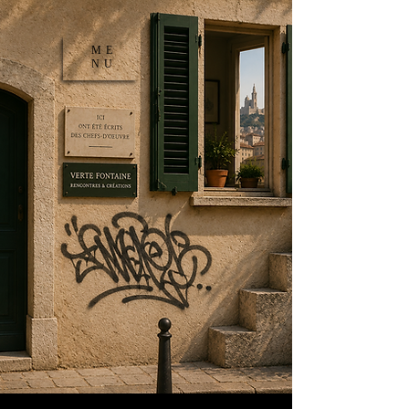
ME
NU