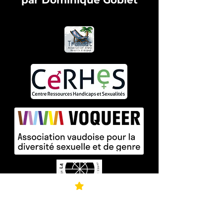
par D
ominique Goblet
Un des lieux de résidences :
La Fantasy Farm