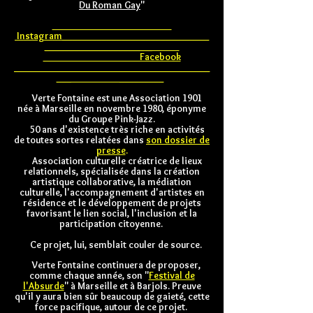
Du Roman Gay
"
Instagram______________________________
______________________​
Facebook
________________________________________
___ _________
Verte Fontaine est une Association 1901
née à Marseille en novembre 1980, éponyme
du Groupe Pink-Jazz.
50 ans d'existence très riche en activités
de toutes sortes relatées dans
son dossier de
presse
.
Association culturelle créatrice de lieux
relationnels, spécialisée dans la création
artistique collaborative, la médiation
culturelle, l'accompagnement d'artistes en
résidence et le développement de projets
favorisant le lien social, l'inclusion et la
participation citoyenne.
Ce projet, lui, semblait couler de source.
Verte Fontaine continuera de proposer,
comme chaque année, son "
Festival de
l'Absurde
" à Marseille et à Barjols.
Preuve
qu'il y aura bien sûr beaucoup de gaieté, cette
force pacifique, autour de ce projet.