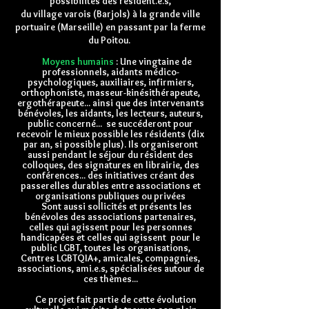
possibilités des résident.e.s,
du village varois (Barjols) à la grande ville
portuaire (Marseille) en passant par la ferme
du Poitou.
Moyens humains
: Une vingtaine de
professionnels, aidants médico-
psychologiques, auxiliaires, infirmiers,
orthophoniste, masseur-kinésithérapeute,
ergothérapeute... ainsi que des intervenants
bénévoles, les aidants, les lecteurs, auteurs,
public concerné... se succéderont pour
recevoir le mieux possible les résidents (dix
par an, si possible plus). Ils organiseront
aussi pendant le séjour du résident des
colloques, des signatures en librairie, des
conférences... des initiatives créant des
passerelles durables entre associations et
organisations publiques ou privées
Sont aussi sollicités et présents les
bénévoles des associations partenaires,
celles qui agissent pour les personnes
handicapées et celles qui agissent pour le
public LGBT, toutes les organisations,
Centres LGBTQIA+, amicales, compagnies,
associations, ami.e.s, spécialisées autour de
ces thèmes...
Ce projet fait partie de cette évolution