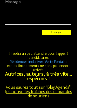
Message
Envoyer
Il faudra un peu attendre pour l'appel à
candidatures
Résidences inclusives Verte Fontaine
car les financements ne sont pas encore
arrivés.
Autrices, auteurs, à très vite...
espérons !
Vous saurez tout sur
"BlagAgenda",
l
es nouvelles fraîches des demandes
de soutiens