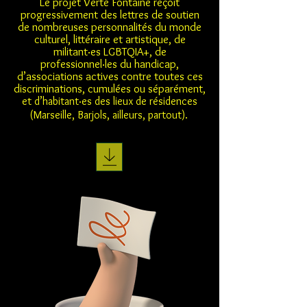
Le projet Verte Fontaine reçoit
progressivement des lettres de soutien
de nombreuses personnalités du monde
culturel, littéraire et artistique, de
militant·es LGBTQIA+, de
professionnel·les du handicap,
d’associations actives contre toutes ces
discriminations, cumulées ou séparément,
et d’habitant·es des lieux de résidences
(Marseille, Barjols, ailleurs, partout).