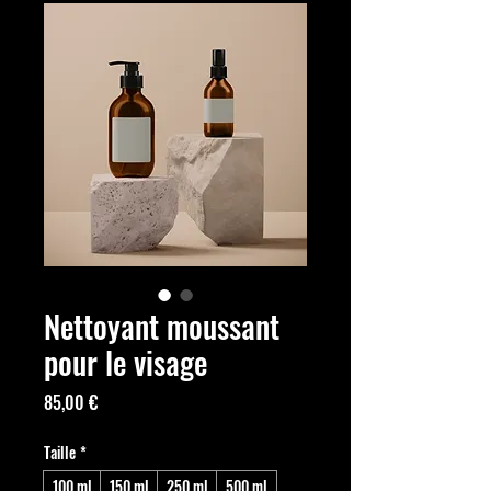
Nettoyant moussant
pour le visage
Prix
85,00 €
Taille
*
100 ml
150 ml
250 ml
500 ml