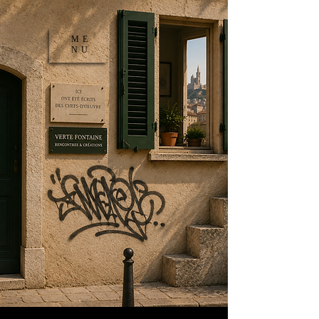
ME
NU