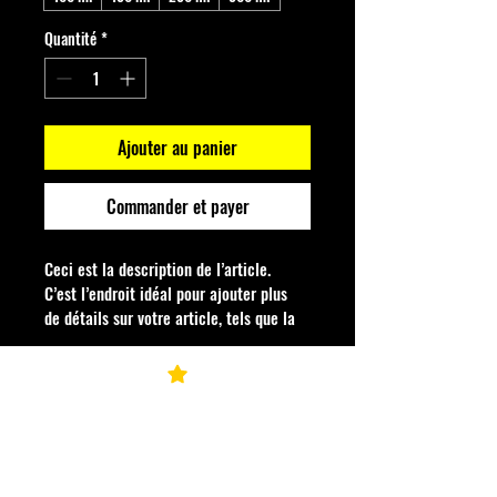
Quantité
*
Ajouter au panier
Commander et payer
Ceci est la description de l’article. 
C’est l’endroit idéal pour ajouter plus 
de détails sur votre article, tels que la 
taille, la matière, les conseils 
d’entretien et les instructions de 
nettoyage.
Informations sur l'article
C'est l'endroit idéal pour ajouter des 
Politique de retour et de
informations sur votre article, telles que les 
remboursement
tailles disponibles
, 
les matériaux 