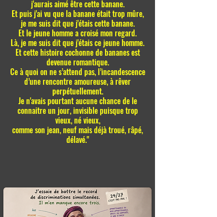
j'aurais aimé être cette banane.
Et puis j'ai vu que la banane était trop mûre,
je me suis dit que j'étais cette banane.
Et le jeune homme a croisé mon regard.
Là, je me suis dit que j'étais ce jeune homme.
Et cette histoire cochonne de bananes est
devenue romantique.
Ce à quoi on ne s’attend pas, l’incandescence
d’une rencontre amoureuse, à rêver
perpétuellement.
​Je n'avais pourtant aucune chance de le
connaitre un jour, invisible puisque trop
vieux, né vieux,
comme son jean, neuf mais déjà troué, râpé,
délavé."