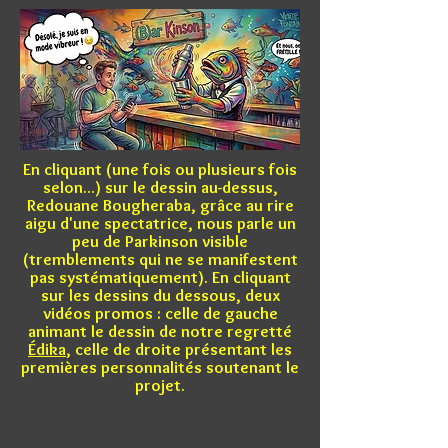
En cliquant (une fois ou plusieurs fois
selon...) sur le dessin au-dessus,
Redouane Bougheraba, grâce au rire
aigu d'une spectatrice, nous parle un
peu de Parkinson visible
(tremblements qui ne se manifestent
pas systématiquement). En cliquant
sur les dessins du dessous, deux
vidéos promos : celle de gauche
animant le dessin de notre regretté
Édika
, celle de droite présentant les
premières personnalités soutenant le
projet.