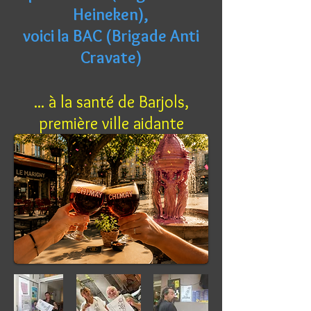
Heineken),
voici la BAC (Brigade Anti
Cravate)
... à la santé de Barjols,
première ville aidante