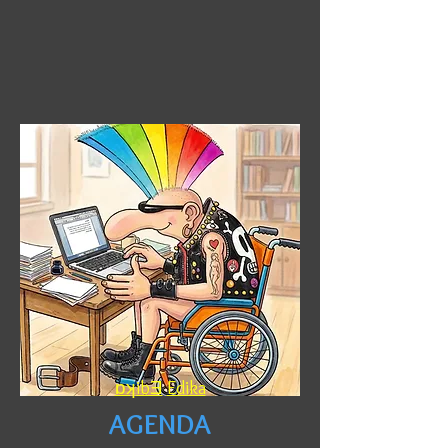
ɒʞibƎ
Edika
AGENDA