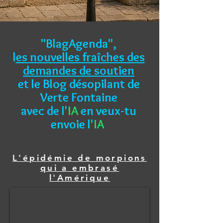
"BlagAgenda",
l
es nouvelles fraîches des
demandes de soutien
et le Blog désopilant de
Verte Fontaine
avec de l'
IA
en veux-tu
envoie l'
IA
L'épidémie de morpions
qui a embrasé
l'Amérique