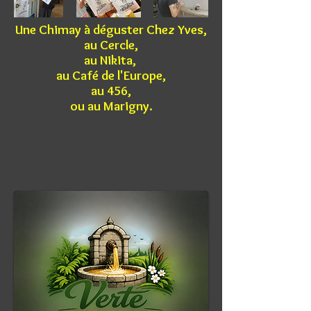
Une Chimay à déguster Chez Yves,
au Cercle,
au Nikita,
au Café de l'Europe,
au 456,
ou au Marigny.