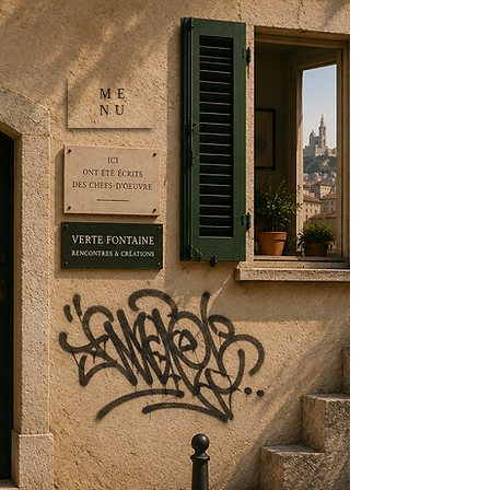
ME
NU