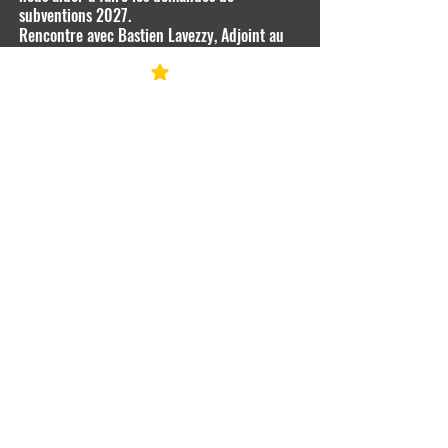
subventions 2027.
Rencontre avec Bastien Lavezzy, Adjoint au
Directeur du Pôle Inclusion et Droits des
Femmes
RV prévu avec Grégory Bernard (qui nous a
écrit une lettre de soutien très impliquée),
chef de service Bouches-Du-Rhône et Région
REFUGE
Sud du
RV le 8 juillet à 16h30 avec Lilian du
Centre LGBTQIA+ Marseille
Projets d'animations au Centre à la rentrée
2026. Ateliers d'écriture chansons.
Rencontre avec la le résidentE. Inclus dans la
programmation du Centre. Lettre de soutien.
Rencontre prochaine avec Olivier Rossignol,
Délégué au quartier des 5 Avenues –
Longchamp, à la lutte contre les
discriminations.