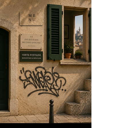
ME
NU