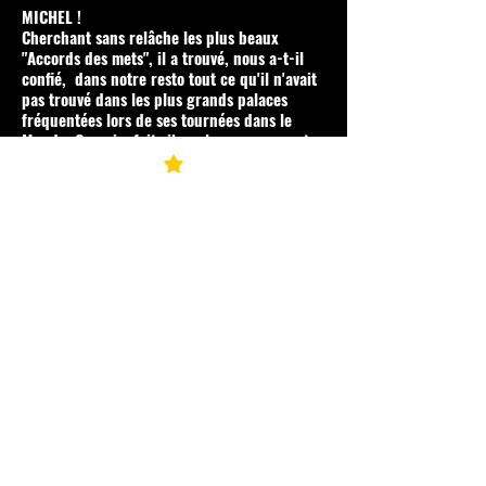
MICHEL !
Cherchant sans relâche les plus beaux
"Accords des mets", il a trouvé, nous a-t-il
confié, dans notre resto tout ce qu'il n'avait
pas trouvé dans les plus grands palaces
fréquentées lors de ses tournées dans le
Monde. Ce qui a fait vibrer les serveuses et
les patrons.
Il nous a promis de revenir pour un petit set
de jazz avec les musiciens barjolais.