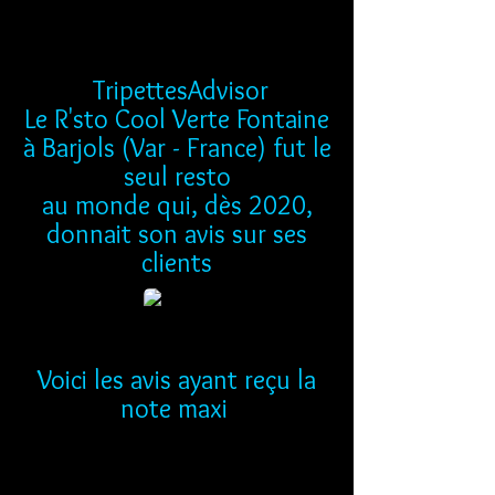
TripettesAdvisor
Le R'sto Cool Verte Fontaine
à Barjols (Var - France) fut le
seul resto
au monde qui, dès 2020,
donnait son avis sur ses
clients
Voici les avis ayant reçu la
note maxi