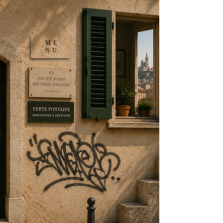
ME
NU