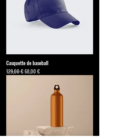
Casquette de baseball
Prix original
Prix promotionnel
129,00 €
68,00 €