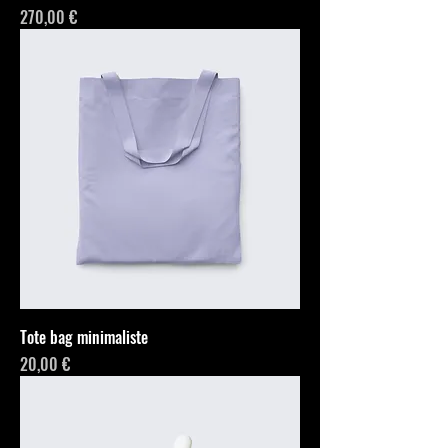
Prix
270,00 €
Tote bag minimaliste
Prix
20,00 €