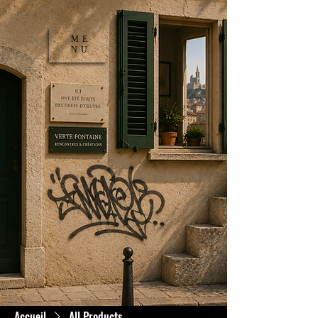
ME
NU
Accueil
All Products